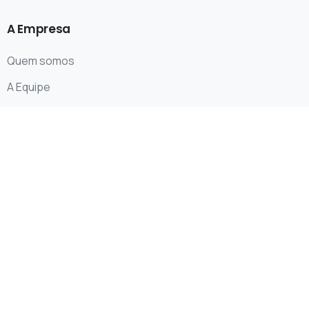
A
Empresa
Quem somos
A Equipe
Contato
Redes Sociais
Área ADM
Painel do Site
Webmail
Servidor